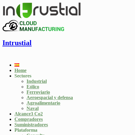
Intrustial
Home
Sectores
Industrial
Eólico
Ferroviario
Aeroespacial y defensa
Agroalimentario
Naval
Alcance3 Co2
Compradores
Suministradores
Plataforma