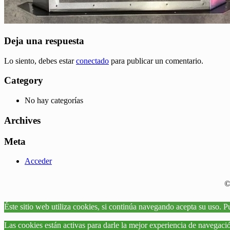
Deja una respuesta
Lo siento, debes estar
conectado
para publicar un comentario.
Category
No hay categorías
Archives
Meta
Acceder
©
Éste sitio web utiliza cookies, si continúa navegando acepta su uso. P
Las cookies están activas para darle la mejor experiencia de navegaci