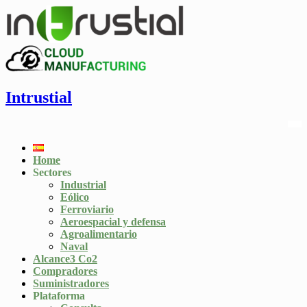
Intrustial
Home
Sectores
Industrial
Eólico
Ferroviario
Aeroespacial y defensa
Agroalimentario
Naval
Alcance3 Co2
Compradores
Suministradores
Plataforma