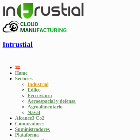
Intrustial
Home
Sectores
Industrial
Eólico
Ferroviario
Aeroespacial y defensa
Agroalimentario
Naval
Alcance3 Co2
Compradores
Suministradores
Plataforma