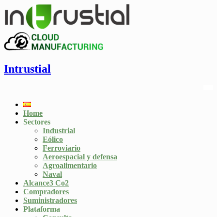
Intrustial
Home
Sectores
Industrial
Eólico
Ferroviario
Aeroespacial y defensa
Agroalimentario
Naval
Alcance3 Co2
Compradores
Suministradores
Plataforma