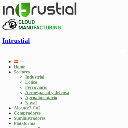
Intrustial
Home
Sectores
Industrial
Eólico
Ferroviario
Aeroespacial y defensa
Agroalimentario
Naval
Alcance3 Co2
Compradores
Suministradores
Plataforma