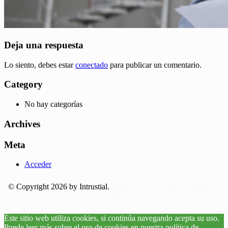
Deja una respuesta
Lo siento, debes estar
conectado
para publicar un comentario.
Category
No hay categorías
Archives
Meta
Acceder
© Copyright 2026 by Intrustial.
Política de privacidad.
Política de
calidad.
Éste sitio web utiliza cookies, si continúa navegando acepta su uso.
Puede leer más sobre el uso de cookies en nuestra política de