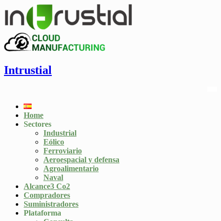
Intrustial
Home
Sectores
Industrial
Eólico
Ferroviario
Aeroespacial y defensa
Agroalimentario
Naval
Alcance3 Co2
Compradores
Suministradores
Plataforma