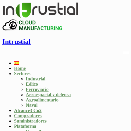
Intrustial
Home
Sectores
Industrial
Eólico
Ferroviario
Aeroespacial y defensa
Agroalimentario
Naval
Alcance3 Co2
Compradores
Suministradores
Plataforma