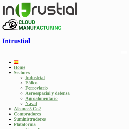
Intrustial
Home
Sectores
Industrial
Eólico
Ferroviario
Aeroespacial y defensa
Agroalimentario
Naval
Alcance3 Co2
Compradores
Suministradores
Plataforma