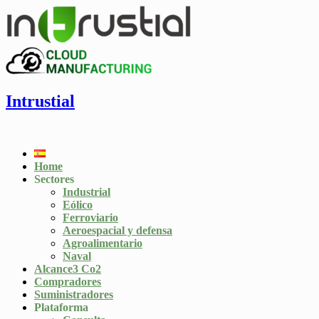
Intrustial
Home
Sectores
Industrial
Eólico
Ferroviario
Aeroespacial y defensa
Agroalimentario
Naval
Alcance3 Co2
Compradores
Suministradores
Plataforma